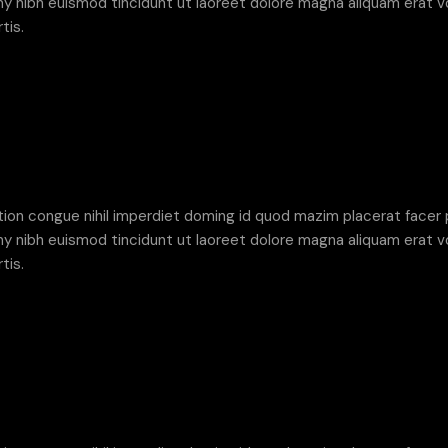
 nibh euismod tincidunt ut laoreet dolore magna aliquam erat vo
tis.
tion congue nihil imperdiet doming id quod mazim placerat facer
 nibh euismod tincidunt ut laoreet dolore magna aliquam erat vo
tis.